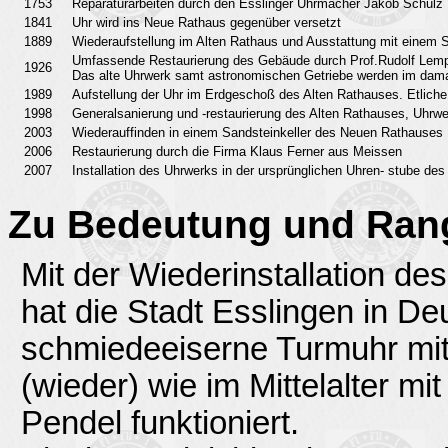
1753
Reparaturarbeiten durch den Esslinger Uhrmacher Jakob Schulz
1841
Uhr wird ins Neue Rathaus gegenüber versetzt
1889
Wiederaufstellung im Alten Rathaus und Ausstattung mit einem
Umfassende Restaurierung des Gebäude durch Prof.Rudolf Lempp
1926
Das alte Uhrwerk samt astronomischen Getriebe werden im dama
1989
Aufstellung der Uhr im Erdgeschoß des Alten Rathauses. Etlich
1998
Generalsanierung und -restaurierung des Alten Rathauses, Uhrwe
2003
Wiederauffinden in einem Sandsteinkeller des Neuen Rathauses
2006
Restaurierung durch die Firma Klaus Ferner aus Meissen
2007
Installation des Uhrwerks in der ursprünglichen Uhren- stube de
Zu Bedeutung und Rang
Mit der Wiederinstallation d
hat die Stadt Esslingen in De
schmiedeeiserne Turmuhr mit
(wieder) wie im Mittelalter m
Pendel funktioniert.