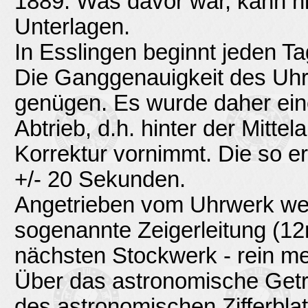
1889. Was davor war, kann ni
Unterlagen.
In Esslingen beginnt jeden T
Die Ganggenauigkeit des Uh
genügen. Es wurde daher eine
Abtrieb, d.h. hinter der Mitte
Korrektur vornimmt. Die so er
+/- 20 Sekunden.
Angetrieben vom Uhrwerk werd
sogenannte Zeigerleitung (12
nächsten Stockwerk - rein mec
Über das astronomische Getr
des astronomischen Zifferbla